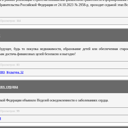
равительства Российской Федерации от 24.10.2023 № 2958-р, проходит седьмой этап В
 Просмотров:
114
й
удущее, будь то покупка недвижимости, образование детей или обеспеченная старо
вам достичь финансовых целей безопасно и выгодно!
 Просмотров:
83
_НО
,
Культура_52
иях сердца
кой Федерации объявило Неделей осведомленности о заболеваниях сердца.
 Просмотров:
99
М