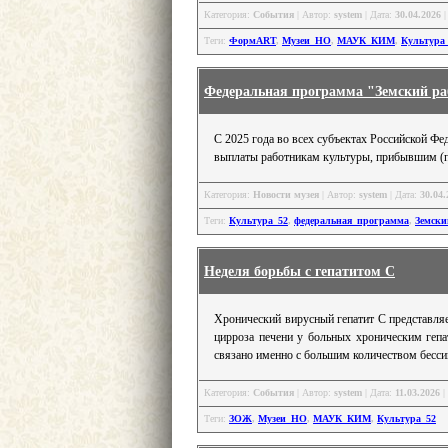
Категория:
События
| Автор:
system
| Дата:
30.04.2026
|
Теги:
ФормART
,
Музеи_НО
,
МАУК_КИМ
,
Культура
Федеральная программа "Земский ра
С 2025 года во всех субъектах Российской Ф
выплаты работникам культуры, прибывшим (пе
Категория:
Новости музея
| Автор:
system
| Дата:
30.04.
Теги:
Культура_52
,
федеральная_программа
,
Земск
Неделя борьбы с гепатитом С
Хронический вирусный гепатит С представляет
цирроза печени у больных хроническим гепа
связано именно с большим количеством бесс
Категория:
События
| Автор:
system
| Дата:
11.03.2026
|
Теги:
ЗОЖ
,
Музеи_НО
,
МАУК_КИМ
,
Культура_52