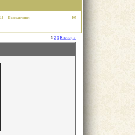
[1]
Поздравления
[0]
1
2
3
Вперед »