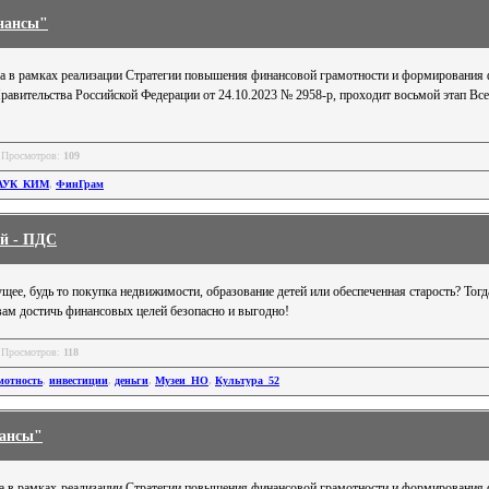
инансы"
ода в рамках реализации Стратегии повышения финансовой грамотности и формирования
равительства Российской Федерации от 24.10.2023 № 2958-р, проходит восьмой этап Вс
 Просмотров:
109
АУК_КИМ
,
ФинГрам
й - ПДС
щее, будь то покупка недвижимости, образование детей или обеспеченная старость? Тог
вам достичь финансовых целей безопасно и выгодно!
 Просмотров:
118
мотность
,
инвестиции
,
деньги
,
Музеи_НО
,
Культура_52
нансы"
ода в рамках реализации Стратегии повышения финансовой грамотности и формирования