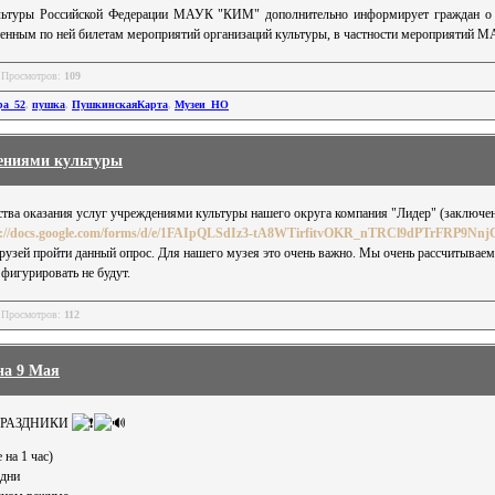
ультуры Российской Федерации МАУК "КИМ" дополнительно информирует граждан 
тенным по ней билетам мероприятий организаций культуры, в частности мероприятий
 Просмотров:
109
ра_52
,
пушка
,
ПушкинскаяКарта
,
Музеи_НО
дениями культуры
ства оказания услуг учреждениями культуры нашего округа компания "Лидер" (заключе
s://docs.google.com/forms/d/e/1FAIpQLSdIz3-tA8WTirfitvOKR_nTRCl9dPTrFRP9Nn
рузей пройти данный опрос. Для нашего музея это очень важно. Мы очень рассчитываем
фигурировать не будут.
 Просмотров:
112
а 9 Мая
ПРАЗДНИКИ
 на 1 час)
 дни