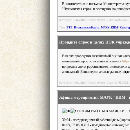
В соответствии с письмом Министерства к
"Пушкинская карта" и посещения по приобре
Категория:
События
| Автор:
system
| Дата:
24.06.2026
|
Теги:
ВТБ_ПушкинскаяКарта
,
МАУК_КИМ
,
Культу
Пройдите опрос в целях НОК учреж
В целях проведения независимой оценки каче
анонимный опрос по указанной ссылке -
http
попросить своих родственников, знакомых и д
анонимный. Ваши персональные данные нигде 
Категория:
События
| Автор:
system
| Дата:
21.05.2026
|
Афиша мероприятий МАУК "КИМ" н
РЕЖИМ РАБОТЫ В МАЙСКИЕ 
30.04 - предпраздничный рабочий день (короче
01.05, 02.05, 03.05 - праздничные и выходные