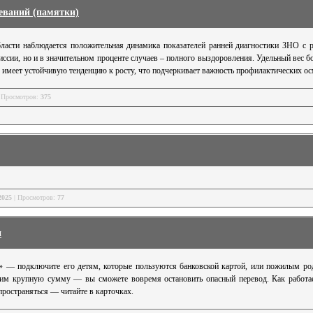
еваний (памятки)
бласти наблюдается положительная динамика показателей ранней диагностики ЗНО с 
иссии, но и в значительном проценте случаев – полного выздоровления. Удельный вес б
е имеет устойчивую тенденцию к росту, что подчеркивает важность профилактических о
 Просмотров:
375
2025
| Просмотров:
77
и
и» — подключите его детям, которые пользуются банковской картой, или пожилым ро
 им крупную сумму — вы сможете вовремя остановить опасный перевод. Как работае
пространяться — читайте в карточках.