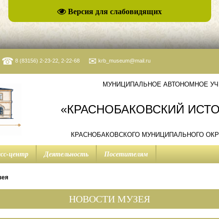
Версия для слабовидящих
☎
✉
8 (83156) 2-23-22, 2-22-68
krb_museum@mail.ru
МУНИЦИПАЛЬНОЕ АВТОНОМНОЕ УЧ
«КРАСНОБАКОВСКИЙ ИСТ
КРАСНОБАКОВСКОГО МУНИЦИПАЛЬНОГО ОКР
сс-центр
Деятельность
Посетителям
зея
НОВОСТИ МУЗЕЯ