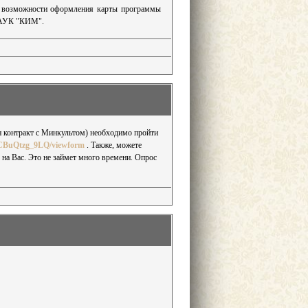
о возможности оформления карты программы
 МАУК "КИМ".
н контракт с Минкультом) необходимо пройти
jCBuQtzg_9LQ/viewform
. Также, можете
 на Вас. Это не займет много времени. Опрос