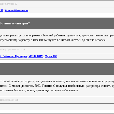
 Просмотров:
97
_52
,
УличныйФестиваль
ботник культуры"
едерации реализуется программа «Земский работник культуры», предусматривающая пр
реехавшим) на работу в населенные пункты с числом жителей до 50 тыс.человек.
2026
| Просмотров:
125
ий_Работник_Культуры
,
МАУК_КИМ
,
Музеи_НО
 собой серьёзную угрозу для здоровья человека, так как он может привести к циррозу
титом С может достигать 50%. Гепатит С получил наибольшую распространенность ср
имптомных больных, не подозревающих о своем заболевании.
 Просмотров:
106