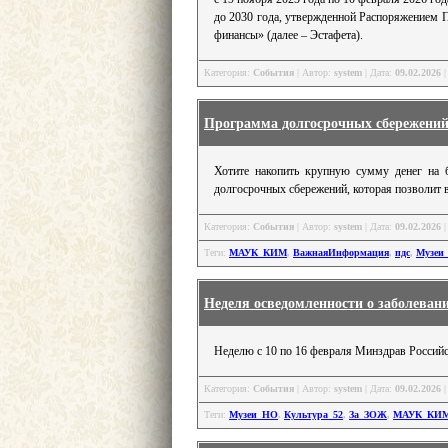
до 2030 года, утвержденной Распоряжением П
финансы» (далее – Эстафета).
Категория:
События
| Автор:
system
| Дата:
09.02.2026
|
Программа долгосрочных сбережени
Хотите накопить крупную сумму денег на б
долгосрочных сбережений, которая позволит 
Категория:
События
| Автор:
system
| Дата:
09.02.2026
|
Теги:
МАУК_КИМ
,
ВажнаяИнформация
,
пдс
,
Музеи
Неделя осведомленности о заболеван
Неделю с 10 по 16 февраля Минздрав Российс
Категория:
События
| Автор:
system
| Дата:
09.02.2026
|
Теги:
Музеи_НО
,
Культура_52
,
За_ЗОЖ
,
МАУК_КИ