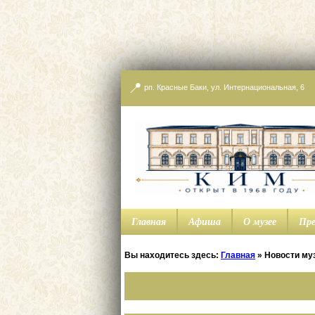
📍
рп. Красные Баки, ул. Интернациональная, 6
Главная
Афиша
О музее
Пре
Вы находитесь здесь:
Главная
»
Новости му