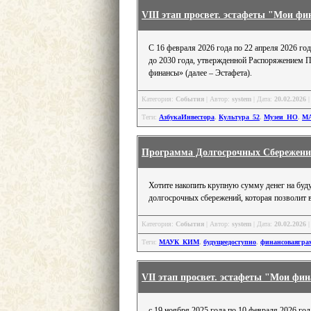
VIII этап просвет. эстафеты "Мои ф
С 16 февраля 2026 года по 22 апреля 2026 г
до 2030 года, утвержденной Распоряжением П
финансы» (далее – Эстафета).
Категория:
События
| Автор:
system
| Дата:
20.02.2026
|
Теги:
АзбукаИнвестора
,
Культура_52
,
Музеи_НО
,
М
Программа Долгосрочных Сбережени
Хотите накопить крупную сумму денег на буду
долгосрочных сбережений, которая позволит 
Категория:
События
| Автор:
system
| Дата:
20.02.2026
|
Теги:
МАУК_КИМ
,
будущеедоступно
,
финансоваягра
VII этап просвет. эстафеты "Мои фи
с 19 ноября 2025 года по 10 февраля 2026 г