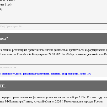
ычном режиме
 на 1 час)
да)
2026
| Просмотров:
98
ансы"
да в рамках реализации Стратегии повышения финансовой грамотности и формирования
равительства Российской Федерации от 24.10.2023 № 2958-р, проходит девятый этап В
 Просмотров:
96
е
,
безопасностьденег
,
финансоваяграмотность
,
эстафета
,
цифроваясреда
,
Музеи_НО
RT"
стартует прием заявок на фестиваль уличного искусства «ФормAРТ». В этом году тем
ента РФ Владимира Путина, который объявил 2026-й Годом единства народов России.