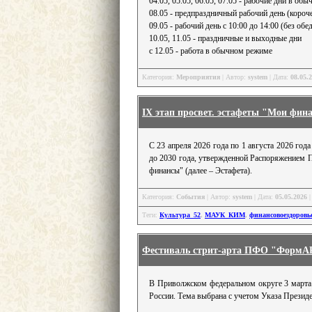
04.05, 05.05, 06.05, 07.05 - рабочие дни в об
08.05 - предпраздничный рабочий день (короче
09.05 - рабочий день с 10:00 до 14:00 (без обе
10.05, 11.05 - праздничные и выходные дни
с 12.05 - работа в обычном режиме
Категория:
Мероприятия
| Автор:
system
| Дата:
08.05.
IX этап просвет. эстафеты "Мои фин
С 23 апреля 2026 года по 1 августа 2026 го
до 2030 года, утвержденной Распоряжением П
финансы" (далее – Эстафета).
Категория:
События
| Автор:
system
| Дата:
05.05.2026
|
Теги:
Культура_52
,
МАУК_КИМ
,
финансовоездоровь
Фестиваль стрит-арта ПФО "ФормA
В Приволжском федеральном округе 3 марта 
России. Тема выбрана с учетом Указа Презид