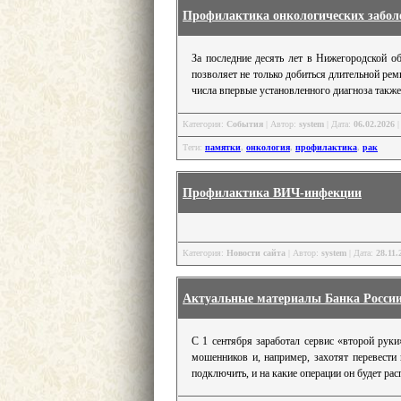
Профилактика онкологических забол
За последние десять лет в Нижегородской о
позволяет не только добиться длительной рем
числа впервые установленного диагноза такж
Категория:
События
| Автор:
system
| Дата:
06.02.2026
|
Теги:
памятки
,
онкология
,
профилактика
,
рак
Профилактика ВИЧ-инфекции
Категория:
Новости сайта
| Автор:
system
| Дата:
28.11.
Актуальные материалы Банка Росси
С 1 сентября заработал сервис «второй рук
мошенников и, например, захотят перевести
подключить, и на какие операции он будет рас