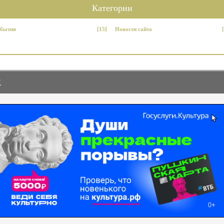
Категории
бытия
[15]
Новости сайта
!