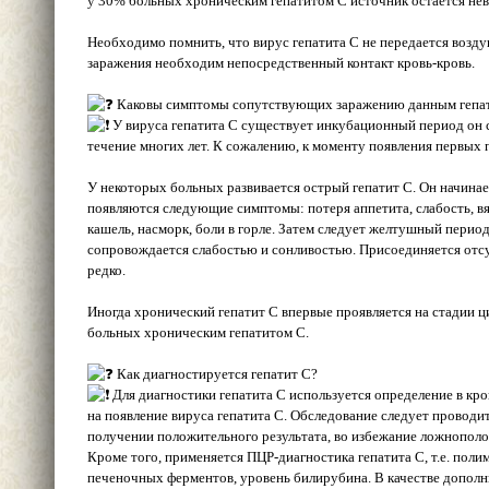
у 30% больных хроническим гепатитом С источник остается не
Необходимо помнить, что вирус гепатита С не передается возд
заражения необходим непосредственный контакт кровь-кровь.
Каковы симптомы сопутствующих заражению данным гепа
У вируса гепатита С существует инкубационный период он с
течение многих лет. К сожалению, к моменту появления первых
У некоторых больных развивается острый гепатит С. Он начина
появляются следующие симптомы: потеря аппетита, слабость, вял
кашель, насморк, боли в горле. Затем следует желтушный период
сопровождается слабостью и сонливостью. Присоединяется отсут
редко.
Иногда хронический гепатит С впервые проявляется на стадии ц
больных хроническим гепатитом С.
Как диагностируется гепатит С?
Для диагностики гепатита С используется определение в кро
на появление вируса гепатита С. Обследование следует проводит
получении положительного результата, во избежание ложнополо
Кроме того, применяется ПЦР-диагностика гепатита С, т.е. пол
печеночных ферментов, уровень билирубина. В качестве допо