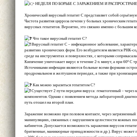
НЕДЕЛЯ ПО БОРЬБЕ С ЗАРАЖЕНИЕМ И РАСПРОСТРАН
Хронический вирусный гепатит С представляет собой серьёзную у
Частота развития цирроза печени у больных хроническим гепат
вирусных гепатитов. Вероятно, это связано именно с большим 
Что такое вирусный гепатит С?
Вирусный гепатит С – инфекционное заболевание, характе
развитию хронических форм. Его возбудителем является РНК-со
среде на инструментах и поверхностях, с которыми соприкасалась
Кипячение уничтожает вирус в течение 2-х минут, а при 60º С т
Источниками инфекции являются больные всеми формами острого
продромальном и желтушном периодах, а также при хронизации
Как можно заразиться гепатитом С?
Существует 2 пути передачи вируса: гематогенный – через 
компонентов. Однако с появлением метода лабораторной диагнос
путь отошел на второй план.
Заражение возможно при половом контакте, через загрязненный
манипуляциях, связанных с нарушением целостности кожных по
кабинетов. Допускается возможность заражения вирусом гепати
бритвенные, маникюрные принадлежности и др.). Вирус может п