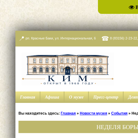
📍
☎
рп. Красные Баки, ул. Интернациональная, 6
8 (83156) 2-23-22
Главная
Афиша
О музее
Пресс-центр
Деят
Вы находитесь здесь:
Главная
»
Новости музея
»
События
»
Нед
НЕДЕЛЯ БОРЬБ