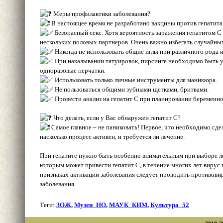
Меры профилактики заболевания?
В настоящее время не разработано вакцины против гепатит
Безопасный секс. Хотя вероятность заражения гепатитом С
нескольких половых партнеров. Очень важно избегать случайны
Никогда не использовать общие иглы при различного рода 
При накалывании татуировок, пирсинге необходимо быть ув
одноразовые перчатки.
Использовать только личные инструменты для маникюра.
Не пользоваться общими зубными щетками, бритвами.
Провести анализ на гепатит С при планировании беременно
Что делать, если у Вас обнаружен гепатит С?
Самое главное – не паниковать! Первое, что необходимо сде
насколько процесс активен, и требуется ли лечение.
При гепатите нужно быть особенно внимательным при выборе леч
которым может привести гепатит С, в течение многих лет вирус
признаках активации заболевания следует проводить противов
заболевания.
Теги:
ЗОЖ
,
Музеи_НО
,
МАУК_КИМ
,
Культура_52