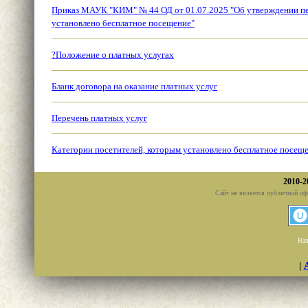
Приказ МАУК "КИМ" № 44 ОД от 01.07.2025 "Об утверждении пе
установлено бесплатное посещение"
?Положение о платных услугах
Бланк договора на оказание платных услуг
Перечень платных услуг
Категории посетителей, которым установлено бесплатное посещ
2010-2
Сайт не является публичной оф
Наш
|