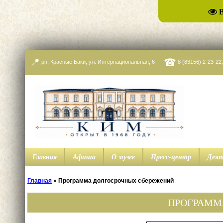
📍
☎
рп. Красные Баки, ул. Интернациональная, 6
8 (83156) 2-23-22
Главная
Афиша
О музее
Пресс-центр
Деят
Главная
»
Программа долгосрочных сбережений
ПРОГРАММ